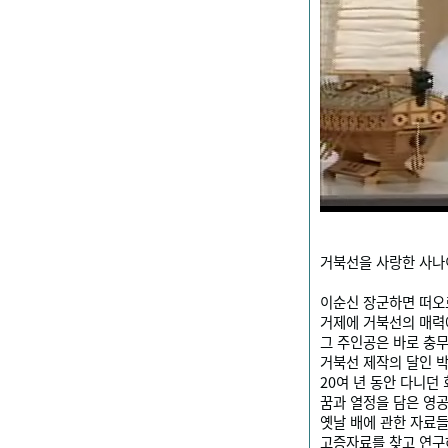
거북선을 사랑한 사나이
이순신 장군하면 떠오
거제에 거북선의 매력에
그 주인공은 바로 충무
거북선 제작의 달인 박
20여 년 동안 다니던
꿈과 열정을 담은 영공
옛날 배에 관한 자료
고증자료를 찾고 연구