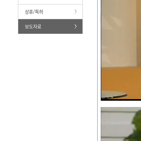
상훈/특허
보도자료