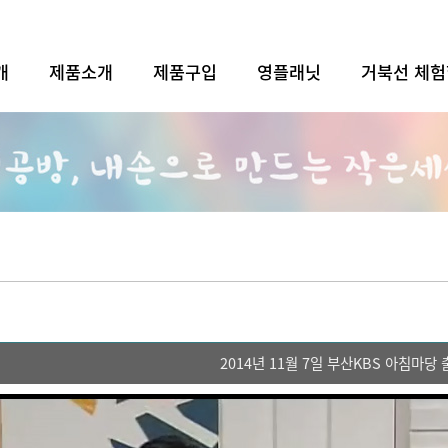
개
제품소개
제품구입
영플래닛
거북선 체
2014년 11월 7일 부산KBS 아침마당 